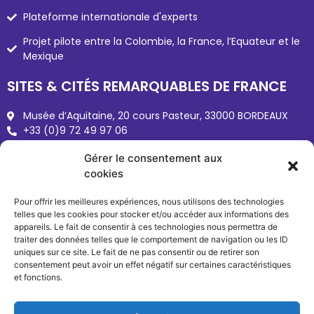
LES PROJETS INTERNATIONAUX
Plateforme internationale d'experts
Gérer le consentement aux
Projet pilote entre la Colombie, la France, l’Equateur et le
cookies
Mexique
Pour offrir les meilleures expériences, nous utilisons des technologies
SITES & CITÉS REMARQUABLES DE FRANCE
telles que les cookies pour stocker et/ou accéder aux informations des
appareils. Le fait de consentir à ces technologies nous permettra de
traiter des données telles que le comportement de navigation ou les ID
Musée d’Aquitaine, 20 cours Pasteur, 33000 BORDEAUX
uniques sur ce site. Le fait de ne pas consentir ou de retirer son
+33 (0)9 72 49 97 06
consentement peut avoir un effet négatif sur certaines caractéristiques
Sites-cites.fr
et fonctions.
reseau@sites-cites.fr