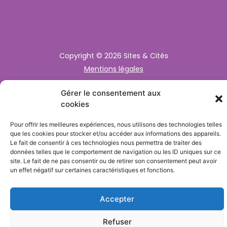
Musée d’Aquitaine, 20 cours Pasteur, 33000 BORDEAUX
+33 (0)9 72 49 97 06
Sites-cites.fr
reseau@sites-cites.fr
Gérer le consentement aux
cookies
Pour offrir les meilleures expériences, nous utilisons des technologies telles
que les cookies pour stocker et/ou accéder aux informations des appareils.
Le fait de consentir à ces technologies nous permettra de traiter des
Copyright © 2026 Sites & Cités
données telles que le comportement de navigation ou les ID uniques sur ce
site. Le fait de ne pas consentir ou de retirer son consentement peut avoir
Mentions légales
un effet négatif sur certaines caractéristiques et fonctions.
Accepter
Refuser