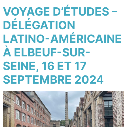
VOYAGE D’ÉTUDES –
DÉLÉGATION
LATINO-AMÉRICAINE
À ELBEUF-SUR-
SEINE, 16 ET 17
SEPTEMBRE 2024