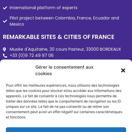
International platform of experts
Pilot project between Colombia, France, Ecuador and
Mexico
REMARKABLE SITES & CITIES OF FRANCE
Musée d'Aquitaine, 20 cours Pasteur, 33000 BORDEAUX
+33 (0)9 72 49 97 06
Sites-cites.fr
Gérer le consentement aux
reseau@sites-cites.fr
cookies
Pour offrir les meilleures expériences, nous utilisons des technologies
telles que les cookies pour stocker et/ou accéder aux informations des
appareils. Le fait de consentir à ces technologies nous permettra de
traiter des données telles que le comportement de navigation ou les ID
uniques sur ce site. Le fait de ne pas consentir ou de retirer son
consentement peut avoir un effet négatif sur certaines caractéristiques
et fonctions.
Copyright © 2026 Sites & Cités
Terms of use