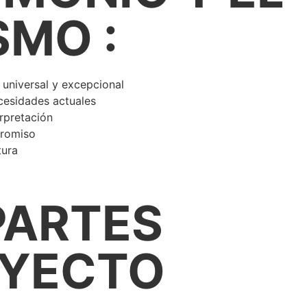
SMO :
 universal y excepcional
cesidades actuales
rpretación
promiso
tura
PARTES
OYECTO