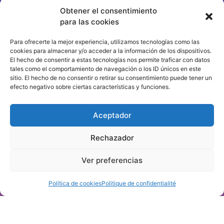
Proyecto piloto entre Colombia, Francia, Ecuador y
Obtener el consentimiento
México. (Pronto)
para las cookies
SITIOS Y CIUDADES NOTABLES DE FRANCIA
Para ofrecerte la mejor experiencia, utilizamos tecnologías como las
cookies para almacenar y/o acceder a la información de los dispositivos.
El hecho de consentir a estas tecnologías nos permite traficar con datos
Museo de Aquitania, 20 cours Pasteur, 33000 BURDEOS
tales como el comportamiento de navegación o los ID únicos en este
+33 (0)9 72 49 97 06
sitio. El hecho de no consentir o retirar su consentimiento puede tener un
Sites-cites.fr
efecto negativo sobre ciertas características y funciones.
reseau@sites-cites.fr
Aceptador
Rechazador
Ver preferencias
Política de cookies
Politique de confidentialité
Derechos de autor ©. 2026 Sitios y ciudades
Información jurídica