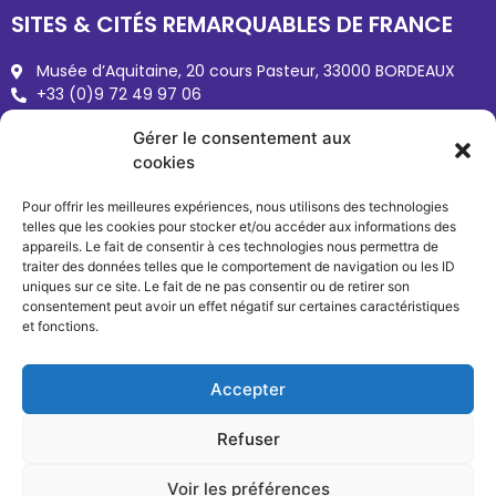
SITES & CITÉS REMARQUABLES DE FRANCE
Musée d’Aquitaine, 20 cours Pasteur, 33000 BORDEAUX
+33 (0)9 72 49 97 06
Sites-cites.fr
Gérer le consentement aux
reseau@sites-cites.fr
cookies
Pour offrir les meilleures expériences, nous utilisons des technologies
telles que les cookies pour stocker et/ou accéder aux informations des
appareils. Le fait de consentir à ces technologies nous permettra de
traiter des données telles que le comportement de navigation ou les ID
uniques sur ce site. Le fait de ne pas consentir ou de retirer son
consentement peut avoir un effet négatif sur certaines caractéristiques
et fonctions.
Copyright © 2026 Sites & Cités
Mentions légales
Accepter
Refuser
Voir les préférences