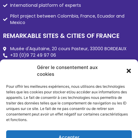
International platform of experts
Pilot project between Colombia, France, Ecuador and
Mexico
REMARKABLE SITES & CITIES OF FRANCE
Musée d'Aquitaine, 20 cours Pasteur, 33000 BORDEAUX
+33 (0)9 72 49 97 06
Sites-cites.fr
Gérer le consentement aux
reseau@sites-cites.fr
cookies
Pour offrir les meilleures expériences, nous utilisons des technologies
telles que les cookies pour stocker et/ou accéder aux informations des
appareils. Le fait de consentir à ces technologies nous permettra de
traiter des données telles que le comportement de navigation ou les ID
uniques sur ce site. Le fait de ne pas consentir ou de retirer son
consentement peut avoir un effet négatif sur certaines caractéristiques
et fonctions.
Copyright © 2026 Sites & Cités
Terms of use
Accepter