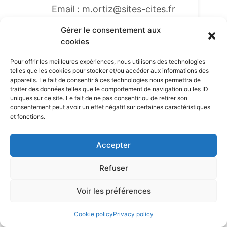
Email : m.ortiz@sites-cites.fr
Gérer le consentement aux
Téléphone : +33 72 51 22 65
cookies
Pour offrir les meilleures expériences, nous utilisons des technologies
telles que les cookies pour stocker et/ou accéder aux informations des
appareils. Le fait de consentir à ces technologies nous permettra de
traiter des données telles que le comportement de navigation ou les ID
uniques sur ce site. Le fait de ne pas consentir ou de retirer son
consentement peut avoir un effet négatif sur certaines caractéristiques
et fonctions.
Accepter
Refuser
Soledad
Ortiz Correa
Voir les préférences
Responsable de proyectos “Patrimonio
y la Cooperación Internacional”/
Cookie policy
Privacy policy
Chargée de mission « Patrimoines et